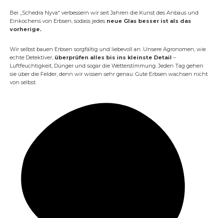
Bei „Schedra Nyva“ verbessern wir seit Jahren die Kunst des Anbaus und
Einkochens von Erbsen, sodass jedes
neue Glas besser ist als das
vorherige.
Wir selbst bauen Erbsen sorgfältig und liebevoll an. Unsere Agronomen, wie
echte Detektiver,
überprüfen alles bis ins kleinste Detail
–
Luftfeuchtigkeit, Dünger und sogar die Wetterstimmung. Jeden Tag gehen
sie über die Felder, denn wir wissen sehr genau: Gute Erbsen wachsen nicht
von selbst.