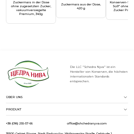
Zuckermais in der Dose
Konserven-Süß
Zuckermais aus der Dose,
ohne zugesetzten Zucker,
Süß" ohne zu
420 g
vakuumversiegelte
Zucker Prem
Premium, 340g
Die LLC "Schedra Nyva" ist ein
Hersteller von Konserven, die höchsten
internationalen Standards
entsprechen.
ÜBER UNS
PRODUKT
+38 (096) 255-57-66
office@shchedranyva.com
35500, Gebiet Riwne, Stadt Radywyliw, Wolkowenka-Straße, Gebäude 1