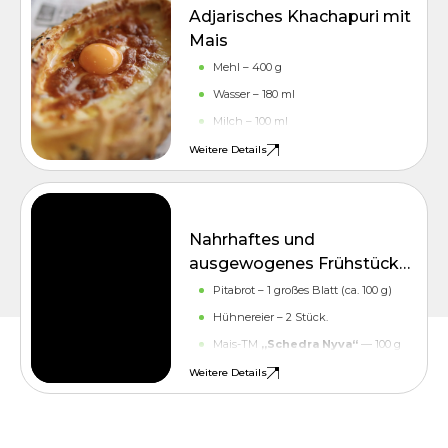
Adjarisches Khachapuri mit
Mais
Mehl – 400 g
Wasser – 180 ml
Milch – 100 ml
Sonnenblumenöl — 2 EL l. Löffel
Weitere Details
Trockenhefe – 1 Teelöffel
Salz – 1 Teelöffel
FRÜHSTÜCK
Zucker — 1 Teelöffel
Nahrhaftes und
ausgewogenes Frühstück
mit Mais
Pitabrot – 1 großes Blatt (ca. 100 g)
Hühnereier – 2 Stück.
Mais-TM
„Schedra Nyva“
— 100 g
Mozzarella (gerieben oder Kugeln) –
Weitere Details
80 g
Salatblätter – 50 g
Tomaten – 100 g