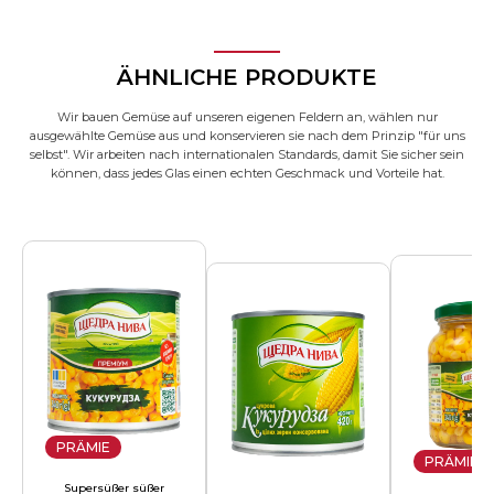
Grüne (Dill, Petersilie) – 10 g
Gewürze – nach Geschmack (Salz,
Pfeffer, getrockneter Knoblauch,
ÄHNLICHE PRODUKTE
Paprika)
Wir bauen Gemüse auf unseren eigenen Feldern an, wählen nur
ausgewählte Gemüse aus und konservieren sie nach dem Prinzip "für uns
selbst". Wir arbeiten nach internationalen Standards, damit Sie sicher sein
können, dass jedes Glas einen echten Geschmack und Vorteile hat.
PRÄMIE
PRÄMIE
Supersüßer süßer