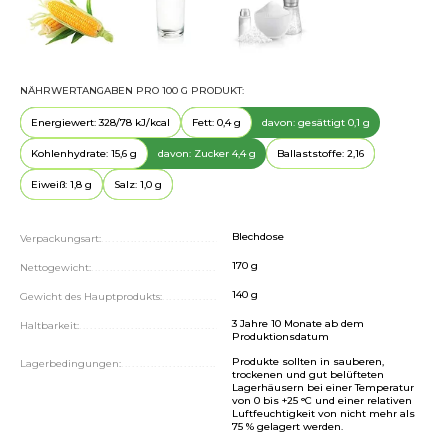
NÄHRWERTANGABEN PRO 100 G PRODUKT:
Energiewert: 328/78 kJ/kcal
Fett: 0,4 g
davon: gesättigt 0,1 g
Kohlenhydrate: 15,6 g
davon: Zucker 4,4 g
Ballaststoffe: 2,16
Eiweiß: 1,8 g
Salz: 1,0 g
Blechdose
......................................................................
Verpackungsart:
170 g
......................................................................
Nettogewicht:
140 g
......................................................................
Gewicht des Hauptprodukts:
3 Jahre 10 Monate ab dem
......................................................................
Haltbarkeit:
Produktionsdatum
Produkte sollten in sauberen,
......................................................................
Lagerbedingungen:
trockenen und gut belüfteten
Lagerhäusern bei einer Temperatur
von 0 bis +25 °C und einer relativen
Luftfeuchtigkeit von nicht mehr als
75 % gelagert werden.